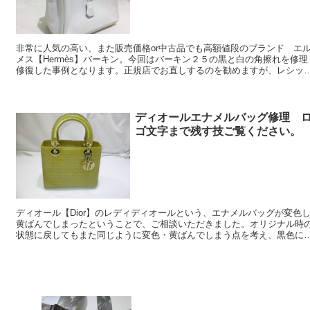
非常に人気の高い、また販売価格or中古品でも高額値段のブランド エ
メス【Hermès】バーキン。今回はバーキン２５の黒と白の角擦れを修理
修復した事例となります。正規店でお直しするのを勧めますが、レシッ
でもバーキン修理修復は可能です。是...
ディオールエナメルバッグ修理 
ゴ文字まで残す技ご覧ください
ディオール【Dior】のレディディオールという、エナメルバッグが変色
黄ばんでしまったということで、ご相談いただきました。オリジナル時
状態に戻してもまた同じように変色・黄ばんでしまう点を考え、黒色に
替えした事例です。Christian...