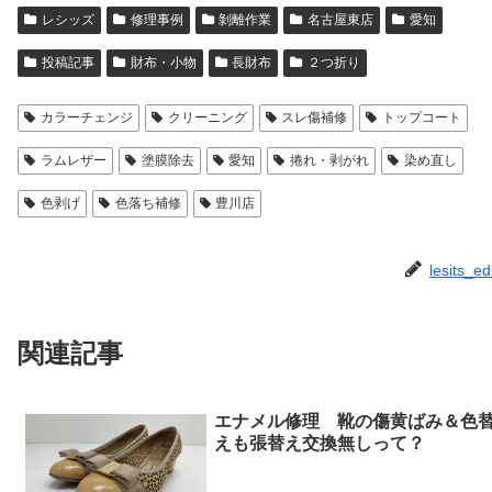
レシッズ
修理事例
剝離作業
名古屋東店
愛知
投稿記事
財布・小物
長財布
２つ折り
カラーチェンジ
クリーニング
スレ傷補修
トップコート
ラムレザー
塗膜除去
愛知
捲れ・剥がれ
染め直し
色剥げ
色落ち補修
豊川店
lesits_ed
関連記事
エナメル修理 靴の傷黄ばみ＆色
えも張替え交換無しって？