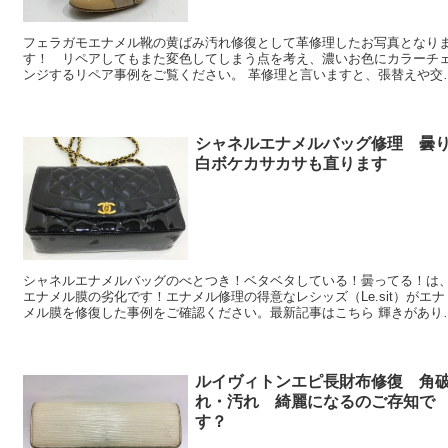
フェラガモエナメル靴の黄ばみ汚れ修復として革修理したお写真となり
す！ リペアしてもまた変色してしまう点を考え、濃いお色にカラーチ
ンジするリペア事例をご覧ください。 革修理と言いますと、張替えや交換
が主流と思っていませんか？ ...
シャネルエナメルバッグ修理 曇
白ボケカサカサも直ります
シャネルエナメルバッグのべとつき！ベタベタしている！曇ってる！は
エナメル膜の劣化です！エナメル修理の得意なレシッズ（Le.sit）がエナ
メル膜を修復した事例をご確認ください。最新記事はこちら 輝きがあり、
独特な光沢をもつ、エナメル...
ルイヴィトンエピ長財布修復 角
れ・汚れ 綺麗になるのご存知で
す？