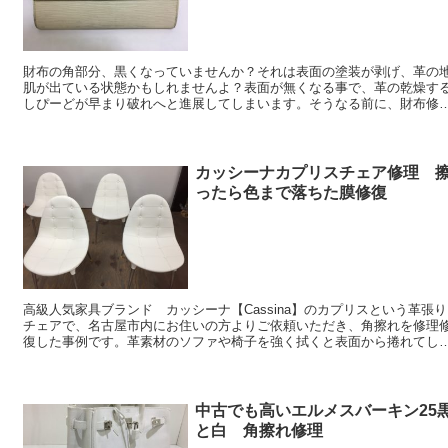
財布の角部分、黒くなっていませんか？それは表面の塗装が剥げ、革の
肌が出ている状態かもしれませんよ？表面が無くなる事で、革の乾燥す
しぴーどが早まり破れへと進展してしまいます。そうなる前に、財布修
のブログを見ていただければ幸いです。ご自...
カッシーナカプリスチェア修理 
ったら色まで落ちた膜修復
高級人気家具ブランド カッシーナ【Cassina】のカプリスという革張り
チェアで、名古屋市内にお住いの方よりご依頼いただき、角擦れを修理
復した事例です。革素材のソファや椅子を強く拭くと表面から捲れてし
いますので、ご注意ください。今回は...
中古でも高いエルメスバーキン25
と白 角擦れ修理