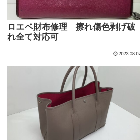
ロエベ財布修理 擦れ傷色剥げ破
れ全て対応可
2023.08.0