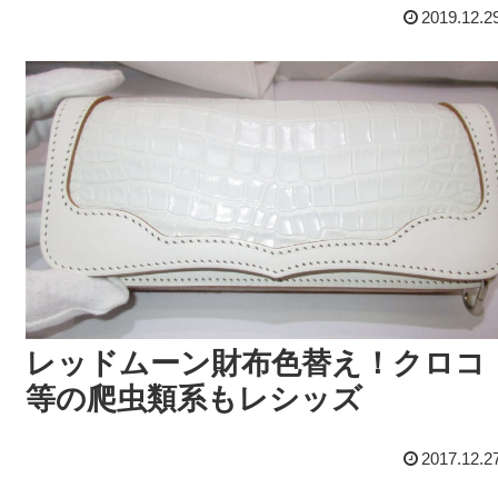
2019.12.2
レッドムーン財布色替え！クロコ
等の爬虫類系もレシッズ
2017.12.2