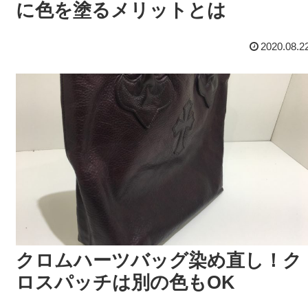
に色を塗るメリットとは
2020.08.2
クロムハーツバッグ染め直し！ク
ロスパッチは別の色もOK