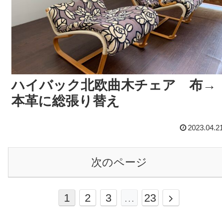
ハイバック北欧曲木チェア 布→
本革に総張り替え
2023.04.2
次のページ
1
2
3
…
23