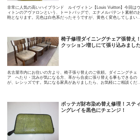
非常に人気の高いハイブランド ルイヴィトン【Louis Vuitton】今回は
ィトンのアヴァロンという、トートバッグで、エナメルパテント素材の
鞄となります。元色は白色系だったそうですが、黄色く変色してしまい
白色に戻したいとご希望にな...
椅子修理ダイニングチェア張替え
クッション増しにて張り込みまし
名古屋市内にお住いの方より、椅子張り替えのご依頼。ダイニングチェ
ア へたり・沈みが気になる方、革から合皮に張り替える事もできるの
が、レシッズです。気になる家具がありましたら、お気軽にご相談くだ
い。最新記事はこちら 椅子と言えば、や...
ボッテガ財布染め替え修理！ステ
ングレイを黒色にチェンジ！